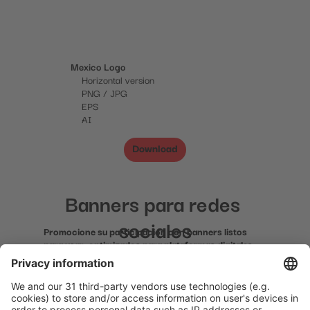
Mexico Logo
Horizontal version
PNG / JPG
EPS
AI
Download
Banners para redes 
sociales
Promocione su participación con banners listos 
para usar, optimizados para plataformas digitales.
Formatos disponibles
Facebook
Download
LinkedIn