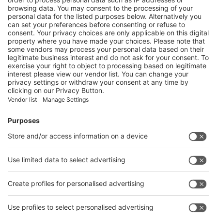
X
Sitio web
YouTube
Conéctese con nosotros 
Organizado por
Contacto y Soporte
Messe Düsseldorf North America
Email:
150 N. Michigan Avenue
wiremexico@mdna.com
Suite 2920
Phone:
Chicago, IL 60601