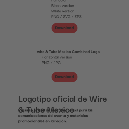
Black version
White version
PNG / SVG / EPS
Download
wire & Tube Mexico Combined Logo
Horizontal version
PNG / JPG
Download
Logotipo oficial de Wire 
& Tube Mexico
Recurso oficial de identidad visual para las 
comunicaciones del evento y materiales 
promocionales en la región.